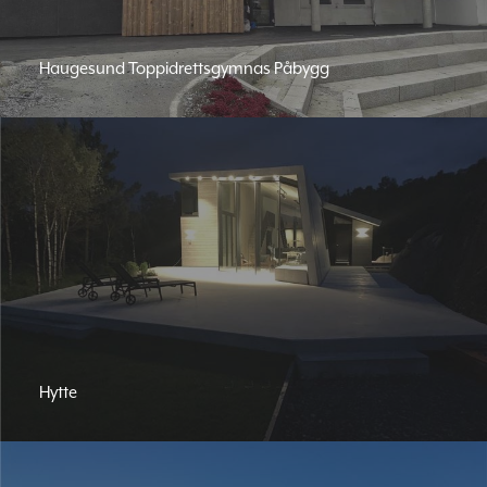
Haugesund Toppidrettsgymnas Påbygg
Hytte