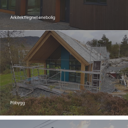
Arkitekttegnet enebolig
Påbygg