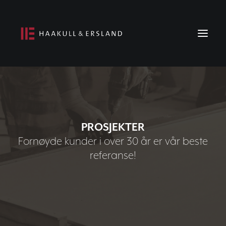
Forside
Om oss
PROSJEKTER
Prosjekter
Fornøyde kunder i over 30 år er vår beste
Ledige stillinger
referanse!
Kontakt oss