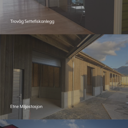
Trovåg Settefiskanlegg
Etne Miljøstasjon