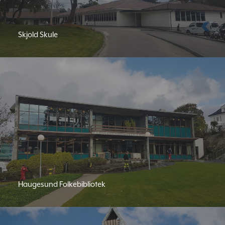
Skjold Skule
Haugesund Folkebibliotek