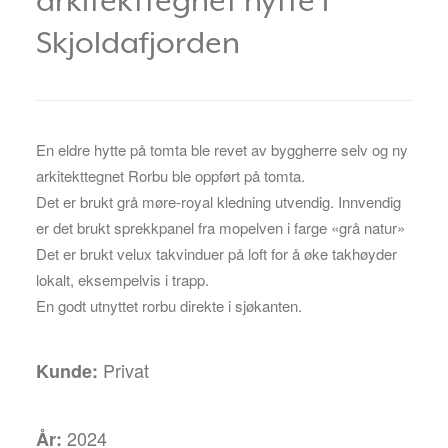
arkitekttegnet hytte i
Skjoldafjorden
En eldre hytte på tomta ble revet av byggherre selv og ny
arkitekttegnet Rorbu ble oppført på tomta.
Det er brukt grå møre-royal kledning utvendig. Innvendig
er det brukt sprekkpanel fra mopelven i farge «grå natur»
Det er brukt velux takvinduer på loft for å øke takhøyder
lokalt, eksempelvis i trapp.
En godt utnyttet rorbu direkte i sjøkanten.
Privat
Kunde:
2024
År: