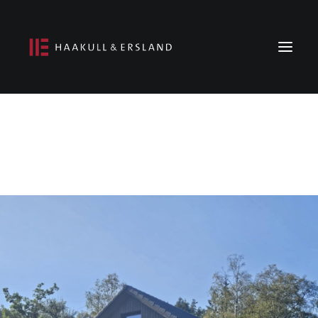
Forside
Om oss
Prosjekter
Ledige stillinger
Kontakt oss