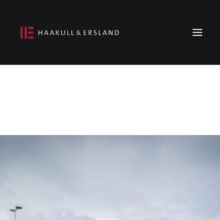
Forside
Om oss
Prosjekter
Ledige stillinger
Kontakt oss