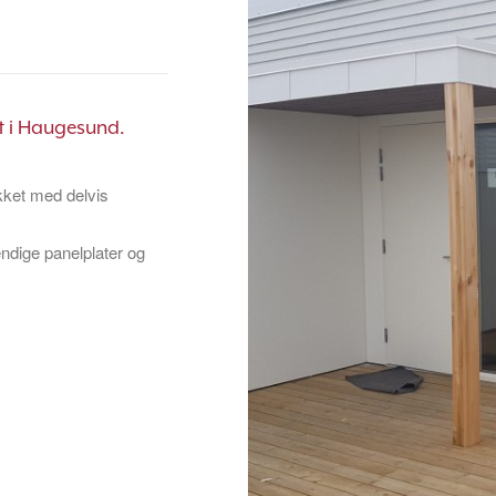
et i Haugesund.
kket med delvis
endige panelplater og