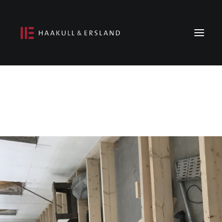
Forside
Om oss
Prosjekter
Ledige stillinger
Kontakt oss